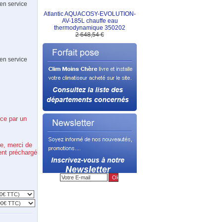
 en service
Atlantic AQUACOSY-EVOLUTION-
AV-185L chauffe eau
thermodynamique 350202
2 648,54 €
 en service
ce par un
e, merci de
ent préchargé