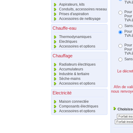
TVA à
Aspirateurs, kits
Conduits, accessoires reseau
Pour 
Prises d'aspiration
Pour 
Accessoires de nettoyage
TVA à
Sans 
Chauffe-eau
Pour 
TVA à
Thermodynamiques
Electriques
Pour 
Accessoires et options
Pour 
TVA à
Chauffage
Sans 
Radiateurs électriques
Accumulateurs
Le décre
Industrie & tertiaire
Sèche-mains
Accessoires et options
Afin de val
nous renvoye
Electricité
Maison connectée
Composants électriques
Choisisse
Accessoires et options