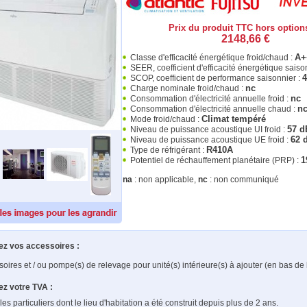
Prix du produit TTC hors options
2148,66 €
A+
Classe d'efficacité énergétique froid/chaud :
SEER, coefficient d'efficacité énergétique saiso
4
SCOP, coefficient de performance saisonnier :
nc
Charge nominale froid/chaud :
nc
Consommation d'électricité annuelle froid :
n
Consommation d'électricité annuelle chaud :
Climat tempéré
Mode froid/chaud :
57 d
Niveau de puissance acoustique UI froid :
62 
Niveau de puissance acoustique UE froid :
R410A
Type de réfrigérant :
1
Potentiel de réchauffement planétaire (PRP) :
na
: non applicable,
nc
: non communiqué
ez vos accessoires :
soires et / ou pompe(s) de relevage pour unité(s) intérieure(s) à ajouter (en bas de
ez votre TVA :
les particuliers dont le lieu d'habitation a été construit depuis plus de 2 ans.