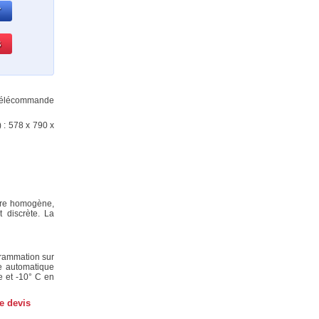
 télécommande
 : 578 x 790 x
ture homogène,
t discrète. La
rammation sur
e automatique
e et -10° C en
e devis