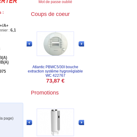
Mot de passe oublié
 :
Coups de coeur
+/A+
6,1
nnier :
c
B(A)
dB(A)
Atlantic PBWC5/30I bouche
975
extraction système hygroréglable
WC 422767
73,87 €
Promotions
 la page)