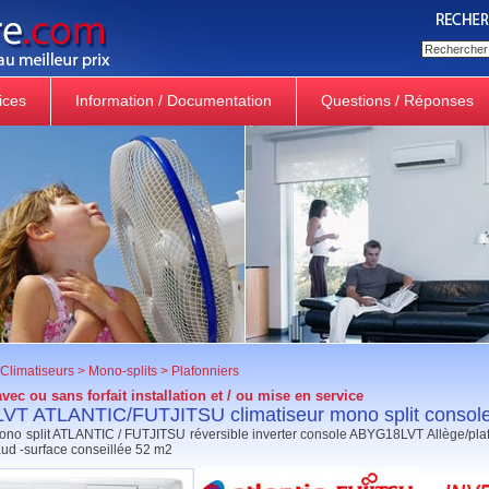
ices
Information / Documentation
Questions / Réponses
Climatiseurs
>
Mono-splits
>
Plafonniers
vec ou sans forfait installation et / ou mise en service
T ATLANTIC/FUTJITSU climatiseur mono split consol
ono split ATLANTIC / FUTJITSU réversible inverter console ABYG18LVT Allège/pla
aud -surface conseillée 52 m2