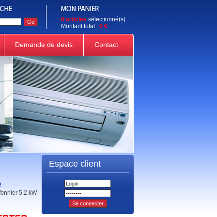
0 articles
sélectionné(s)
Montant total :
0 €
Demande de devis
Contact
Espace client
e
fonnier 5,2 kW