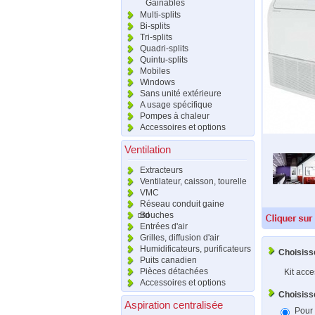
Gainables
Multi-splits
Bi-splits
Tri-splits
Quadri-splits
Quintu-splits
Mobiles
Windows
Sans unité extérieure
A usage spécifique
Pompes à chaleur
Accessoires et options
Ventilation
Extracteurs
Ventilateur, caisson, tourelle
VMC
Réseau conduit gaine
raccord
Bouches
Entrées d'air
Grilles, diffusion d'air
Humidificateurs, purificateurs
Choisiss
Puits canadien
Pièces détachées
Kit acce
Accessoires et options
Choisiss
Aspiration centralisée
Pour 