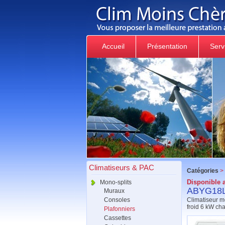
Accueil
Présentation
Serv
Climatiseurs & PAC
Catégories
>
Disponible a
Mono-splits
ABYG18LV
Muraux
Consoles
Climatiseur m
froid 6 kW ch
Plafonniers
Cassettes