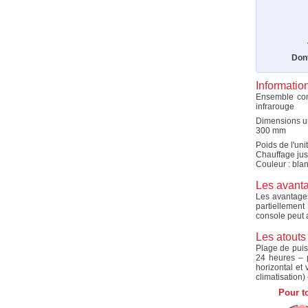
Dont
Informati
Ensemble com
infrarouge
Dimensions un
300 mm
Poids de l'uni
Chauffage jus
Couleur : bla
Les avanta
Les avantages
partiellement
console peut a
Les atouts
Plage de pui
24 heures – 
horizontal et
climatisation)
Pour t