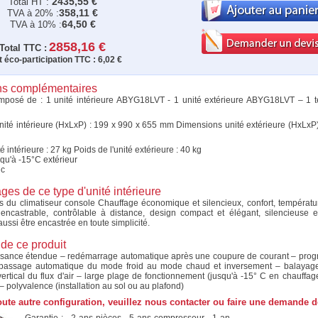
2435,55 €
Total HT :
358,11 €
TVA à 20% :
64,50 €
TVA à 10% :
2858,16 €
Total TTC :
 éco-participation TTC :
6,02 €
ons complémentaires
posé de : 1 unité intérieure ABYG18LVT - 1 unité extérieure ABYG18LVT – 1
ité intérieure (HxLxP) : 199 x 990 x 655 mm Dimensions unité extérieure (HxLxP)
té intérieure : 27 kg Poids de l'unité extérieure : 40 kg
qu'à -15°C extérieur
nc
ges de ce type d'unité intérieure
 du climatiseur console Chauffage économique et silencieux, confort, tempéra
 encastrable, contrôlable à distance, design compact et élégant, silencieuse e
ussi être encastrée en toute simplicité.
 de ce produit
ssance étendue – redémarrage automatique après une coupure de courant – prog
passage automatique du mode froid au mode chaud et inversement – balayag
 vertical du flux d'air – large plage de fonctionnement (jusqu'à -15° C en chauffag
 – polyvalence (installation au sol ou au plafond)
oute autre configuration, veuillez nous contacter ou faire une demande d