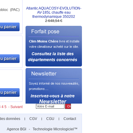
Atlantic AQUACOSY-EVOLUTION-
obloc (PAC)
AV-185L chauffe eau
thermodynamique 350202
2 648,54 €
3
4
5
- Suivant
 des données
CGV
CGU
Contact
Agence BGI
Technologie Micrologiciel™
-