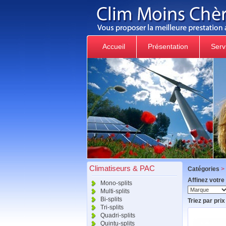
Accueil
Présentation
Serv
Climatiseurs & PAC
Catégories
>
Affinez votre
Mono-splits
Multi-splits
Bi-splits
Triez par prix 
Tri-splits
Quadri-splits
Quintu-splits