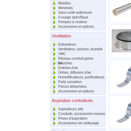
Mobiles
Windows
Sans unité extérieure
A usage spécifique
Pompes à chaleur
Accessoires et options
Ventilation
Extracteurs
Ventilateur, caisson, tourelle
VMC
Réseau conduit gaine
raccord
Bouches
Entrées d'air
Grilles, diffusion d'air
Humidificateurs, purificateurs
Puits canadien
Pièces détachées
Accessoires et options
Aspiration centralisée
Aspirateurs, kits
Conduits, accessoires reseau
Prises d'aspiration
Accessoires de nettoyage