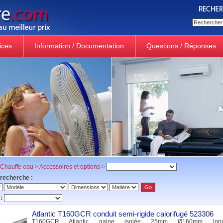
ices
Information / Documentation
Questions / Réponses
Chauffe eau
>
Accessoires et options
>
 recherche :
:
Atlantic T160GCR conduit semi-rigide calorifugé 523306
T160GCR Atlantic gaine isolée 25mm Ø160mm lon