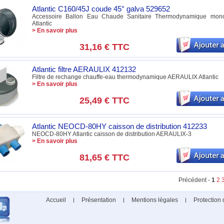
Atlantic C160/45J coude 45° galva 529652
Accessoire Ballon Eau Chaude Sanitaire Thermodynamique mon
Atlantic
> En savoir plus
31,16 €
TTC
Atlantic filtre AERAULIX 412132
Filtre de rechange chauffe-eau thermodynamique AERAULIX Atlantic
> En savoir plus
25,49 €
TTC
Atlantic NEOCD-80HY caisson de distribution 412233
NEOCD-80HY Atlantic caisson de distribution AERAULIX-3
> En savoir plus
81,65 €
TTC
Précédent -
1
2
Accueil
Présentation
Mentions légales
Protection