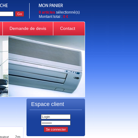
0 articles
sélectionné(s)
Montant total :
0 €
Demande de devis
Contact
Espace client
gueur 2m