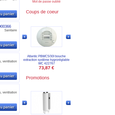
Mot de passe oublié
Coups de coeur
 900366
Sanitaire
Atlantic PBWC5/30I bouche
extraction système hygroréglable
 ventilation
WC 422767
73,87 €
Promotions
 ventilation