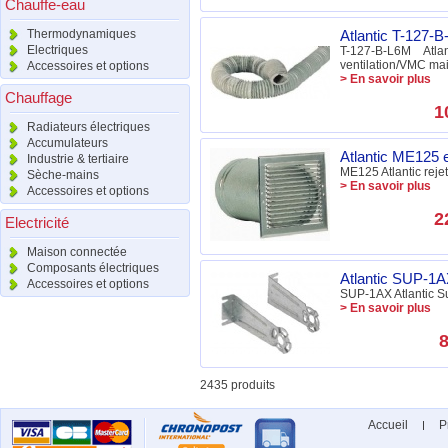
Chauffe-eau
Thermodynamiques
Atlantic T-127-
Electriques
T-127-B-L6M At
ventilation/VMC mai
Accessoires et options
> En savoir plus
Chauffage
1
Radiateurs électriques
Accumulateurs
Atlantic ME125 e
Industrie & tertiaire
ME125 Atlantic rej
Sèche-mains
> En savoir plus
Accessoires et options
2
Electricité
Maison connectée
Composants électriques
Atlantic SUP-1A
Accessoires et options
SUP-1AX Atlantic S
> En savoir plus
8
2435 produits
Accueil
P