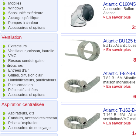
Mobiles
Atlantic C160/4
Windows
Accessoire Ballo
Sans unité extérieure
Atlantic
> En savoir plus
A usage spécifique
Pompes à chaleur
3
Accessoires et options
Ventilation
Atlantic BU125 bu
BU125 Atlantic b
Extracteurs
> En savoir plus
Ventilateur, caisson, tourelle
VMC
8
Réseau conduit gaine
raccord
Bouches
Entrées d'air
Atlantic T-82-B
Grilles, diffusion d'air
T-82-B-L6M Atlanti
Humidificateurs, purificateurs
maison individuelle
Puits canadien
> En savoir plus
Pièces détachées
Accessoires et options
6
Aspiration centralisée
Atlantic T-162-
Aspirateurs, kits
T-162-B-L6M At
Conduits, accessoires reseau
ventilation/VMC mai
Prises d'aspiration
> En savoir plus
Accessoires de nettoyage
1