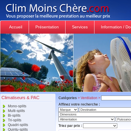
Accueil
Présentation
Services
Information / D
Climatiseurs & PAC
Catégories
>
Ventilation
>
Affinez votre recherche :
Mono-splits
Multi-splits
Bi-splits
Tri-splits
Quadri-splits
Triez par prix :
Quintu-splits