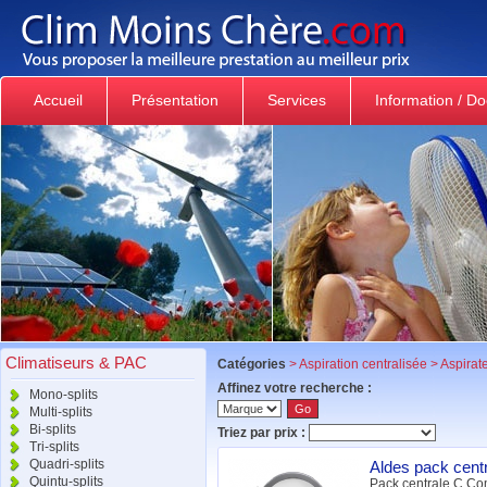
Accueil
Présentation
Services
Information / D
Climatiseurs & PAC
Catégories
>
Aspiration centralisée
>
Aspirate
Affinez votre recherche :
Mono-splits
Multi-splits
Bi-splits
Triez par prix :
Tri-splits
Quadri-splits
Aldes pack cen
Quintu-splits
Pack centrale C.Com