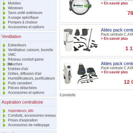
Mobiles
> En savoir plus
Windows
78
Sans unité extérieure
A usage spécifique
Pompes à chaleur
Accessoires et options
Aldes pack ce
Pack centrale C.AX
Ventilation
> En savoir plus
Extracteurs
1 1
Ventilateur, caisson, tourelle
VMC
Réseau conduit gaine
Aldes pack cen
raccord
Bouches
Pack centrale C.AXP
Entrées d'air
> En savoir plus
Grilles, diffusion d'air
Humidificateurs, purificateurs
12 
Puits canadien
Pièces détachées
Accessoires et options
3 produits
Aspiration centralisée
Aspirateurs, kits
Conduits, accessoires reseau
Prises d'aspiration
Accessoires de nettoyage