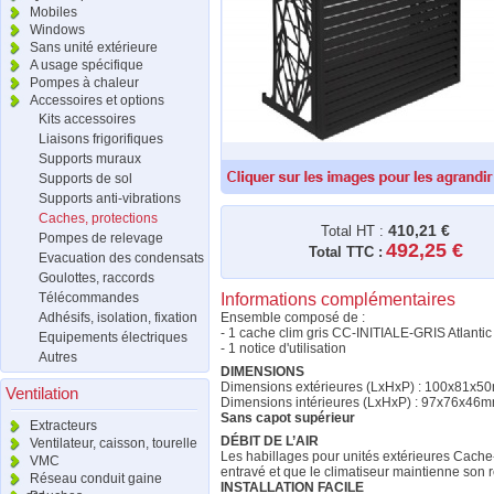
Mobiles
Windows
Sans unité extérieure
A usage spécifique
Pompes à chaleur
Accessoires et options
Kits accessoires
Liaisons frigorifiques
Supports muraux
Supports de sol
Supports anti-vibrations
Caches, protections
410,21 €
Total HT :
Pompes de relevage
492,25 €
Total TTC :
Evacuation des condensats
Goulottes, raccords
Télécommandes
Informations complémentaires
Adhésifs, isolation, fixation
Ensemble composé de :
- 1 cache clim gris CC-INITIALE-GRIS Atlantic
Equipements électriques
- 1 notice d'utilisation
Autres
DIMENSIONS
Dimensions extérieures (LxHxP) : 100x81x5
Ventilation
Dimensions intérieures (LxHxP) : 97x76x46
Sans capot supérieur
Extracteurs
DÉBIT DE L’AIR
Ventilateur, caisson, tourelle
Les habillages pour unités extérieures Cache-c
VMC
entravé et que le climatiseur maintienne son
Réseau conduit gaine
INSTALLATION FACILE