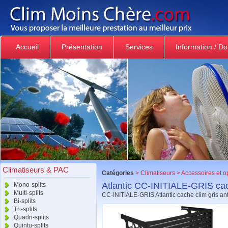
Accueil
Présentation
Services
Information / D
Climatiseurs & PAC
Catégories
>
Climatiseurs
>
Accessoires et o
Atlantic CC-INITIALE-GRIS cac
Mono-splits
Multi-splits
CC-INITIALE-GRIS Atlantic cache clim gris ant
Bi-splits
Tri-splits
Quadri-splits
Quintu-splits