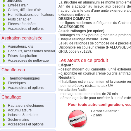
raccord
Bouches
La structure en aluminium se monte simpleme
Entrées d'air
Afin de s’adapter au mieux aux besoins de 
Grilles, diffusion d'air
hauteur dans le cas d’une unité extérieure à
Humidificateurs, purificateurs
extérieurs mitoyens.
DESIGN COMPACT
Puits canadien
Les lignes modernes et élégantes du Cache-cl
Pièces détachées
ACCESSOIRES
Accessoires et options
Jeu de rallonges (en option)
Rallonges en inox pour augmenter la profonde
Aspiration centralisée
Chaque rallonge mesure 10cm.
Le jeu de rallonges se compose de 4 pièces e
Aspirateurs, kits
Disponible en couleur crème (RALLONGES-
Conduits, accessoires reseau
GRIS, code 875123).
Prises d'aspiration
Les atouts de ce produit
Accessoires de nettoyage
Elégant :
Chauffe-eau
- design modern qui camoufle l’unité extérieu
- disponible en couleur crème ou gris anthrac
Résistant :
Thermodynamiques
- l’habillage est en aluminium et la visserie 
Electriques
- peinture époxy résistante aux UV
Accessoires et options
Installation facile :
- montage rapide en moins de 20 min
Chauffage
- démontage facile pour accéder à l’unité ext
Pour toute autre configuration, ve
Radiateurs électriques
Accumulateurs
Garantie Atlantic :
Industrie & tertiaire
- 2 ans
Sèche-mains
Accessoires et options