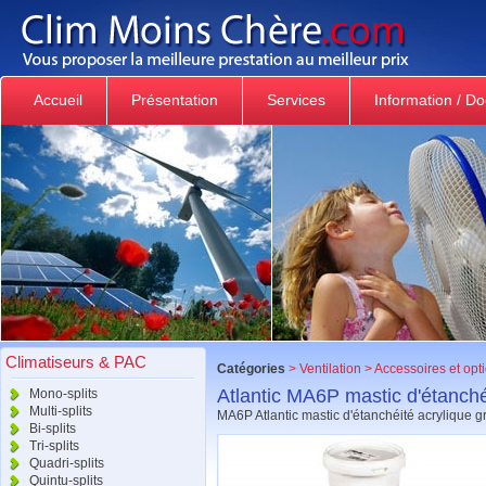
Accueil
Présentation
Services
Information / D
Climatiseurs & PAC
Catégories
>
Ventilation
>
Accessoires et opt
Atlantic MA6P mastic d'étanché
Mono-splits
Multi-splits
MA6P Atlantic mastic d'étanchéité acryl
Bi-splits
Tri-splits
Quadri-splits
Quintu-splits