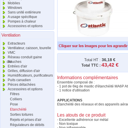
Mobiles
Windows
Sans unité extérieure
A usage spécifique
Pompes à chaleur
Accessoires et options
Ventilation
Extracteurs
Ventilateur, caisson, tourelle
VMC
Réseau conduit gaine
36,18 €
Total HT :
raccord
Bouches
43,42 €
Total TTC :
Entrées d'air
Grilles, diffusion d'air
Humidificateurs, purificateurs
Informations complémentaires
Puits canadien
Ensemble composé de :
Pièces détachées
- 1 pot de 6kg de mastic d'étanchéité MA6P At
Accessoires et options
- 1 notice d'utilisation
Filtres
Colliers
APPLICATIONS
Pose
Etanchéité des réseaux et des appareils aéra
Etanchéité
Sorties toitures
Les atouts de ce produit
Rejets et prises d'air
- Excellente adhérence sur métal
- Non toxique
Régulateurs de débits
- Non inflammable