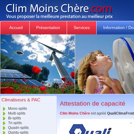
Accueil
Présentation
Services
Information / D
Climatiseurs & PAC
Attestation de capacité
Mono-splits
Multi-splits
Clim Moins Chère
est agréé
QualiClimaFroi
Bi-splits
Tri-splits
Quadri-splits
Quintu-splits