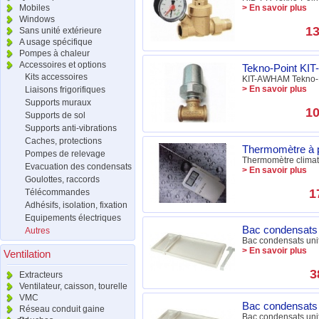
Mobiles
> En savoir plus
Windows
13
Sans unité extérieure
A usage spécifique
Pompes à chaleur
Accessoires et options
Tekno-Point KIT-
Kits accessoires
KIT-AWHAM Tekno-Poi
> En savoir plus
Liaisons frigorifiques
Supports muraux
10
Supports de sol
Supports anti-vibrations
Caches, protections
Thermomètre à pi
Pompes de relevage
Thermomètre climat
Evacuation des condensats
> En savoir plus
Goulottes, raccords
1
Télécommandes
Adhésifs, isolation, fixation
Equipements électriques
Bac condensats
Autres
Bac condensats unit
> En savoir plus
Ventilation
3
Extracteurs
Ventilateur, caisson, tourelle
VMC
Bac condensats
Réseau conduit gaine
Bac condensats unit