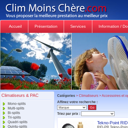
Accueil
Présentation
Services
Information / D
Climatiseurs & PAC
Catégories
>
Climatiseurs
>
Accessoires et o
Affinez votre recherche :
Mono-splits
Multi-splits
Bi-splits
Triez par prix :
Tri-splits
Quadri-splits
Tekno-Point RID
Quintu-splits
RID-PR Tekno-Point