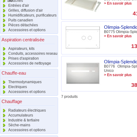
raccord
Bouches
> En savoir plus
Entrées d'air
Grilles, diffusion d'air
4
Humidificateurs, purificateurs
Puits canadien
Pièces détachées
Olimpia-Splendi
Accessoires et options
B0775 Olimpia-Splen
> En savoir plus
Aspiration centralisée
13
Aspirateurs, kits
Conduits, accessoires reseau
Prises d'aspiration
Olimpia-Splendi
Accessoires de nettoyage
B0776 Olimpia-Spl
Unico
Chauffe-eau
> En savoir plus
Thermodynamiques
38
Electriques
Accessoires et options
7 produits
Chauffage
Radiateurs électriques
Accumulateurs
Industrie & tertiaire
Sèche-mains
Accessoires et options