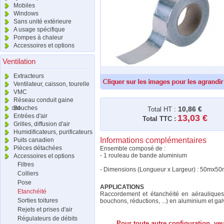
Mobiles
Windows
Sans unité extérieure
A usage spécifique
Pompes à chaleur
Accessoires et options
Ventilation
Extracteurs
Ventilateur, caisson, tourelle
VMC
Réseau conduit gaine
raccord
Bouches
10,86 €
Total HT :
Entrées d'air
13,03 €
Total TTC :
Grilles, diffusion d'air
Humidificateurs, purificateurs
Informations complémentaires
Puits canadien
Pièces détachées
Ensemble composé de :
- 1 rouleau de bande aluminium
Accessoires et options
Filtres
- Dimensions (Longueur x Largeur) : 50mx5
Colliers
Pose
APPLICATIONS
Etanchéité
Raccordement et étanchéité en aérauliques, 
Sorties toitures
bouchons, réductions, ...) en aluminium et gal
Rejets et prises d'air
Régulateurs de débits
Pour toute autre configuration, ve