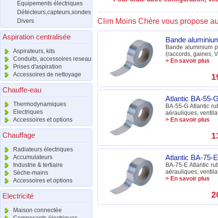
Equipements électriques
Détecteurs,capteurs,sondes
Clim Moins Chère vous propose aus
Divers
Aspiration centralisée
Bande alumini
Bande aluminium pou
Aspirateurs, kits
(raccords, gaines, V
Conduits, accessoires reseau
> En savoir plus
Prises d'aspiration
Accessoires de nettoyage
1
Chauffe-eau
Atlantic BA-55
Thermodynamiques
BA-55-G Atlantic ru
Electriques
aérauliques, ventila
Accessoires et options
> En savoir plus
Chauffage
1
Radiateurs électriques
Atlantic BA-75
Accumulateurs
Industrie & tertiaire
BA-75-E Atlantic ru
aérauliques, ventila
Sèche-mains
> En savoir plus
Accessoires et options
2
Electricité
Maison connectée