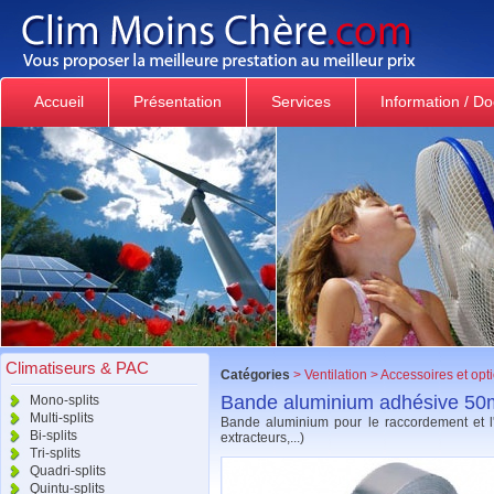
Accueil
Présentation
Services
Information / D
Climatiseurs & PAC
Catégories
>
Ventilation
>
Accessoires et opt
Bande aluminium adhésive 
Mono-splits
Multi-splits
Bande aluminium pour le raccordement et l'
Bi-splits
extracteurs,...)
Tri-splits
Quadri-splits
Quintu-splits