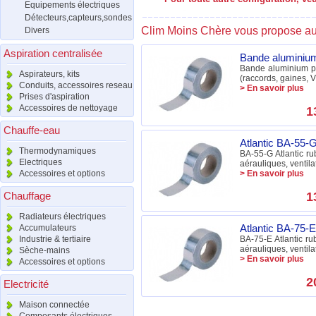
Equipements électriques
Détecteurs,capteurs,sondes
Clim Moins Chère vous propose aus
Divers
Aspiration centralisée
Bande alumini
Bande aluminium pou
Aspirateurs, kits
(raccords, gaines, V
Conduits, accessoires reseau
> En savoir plus
Prises d'aspiration
Accessoires de nettoyage
1
Chauffe-eau
Atlantic BA-55
Thermodynamiques
BA-55-G Atlantic ru
Electriques
aérauliques, ventila
Accessoires et options
> En savoir plus
Chauffage
1
Radiateurs électriques
Atlantic BA-75
Accumulateurs
Industrie & tertiaire
BA-75-E Atlantic ru
aérauliques, ventila
Sèche-mains
> En savoir plus
Accessoires et options
2
Electricité
Maison connectée