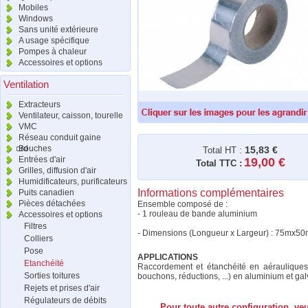
Mobiles
Windows
Sans unité extérieure
A usage spécifique
Pompes à chaleur
Accessoires et options
Ventilation
Extracteurs
Ventilateur, caisson, tourelle
VMC
Réseau conduit gaine
raccord
Bouches
15,83 €
Total HT :
Entrées d'air
19,00 €
Total TTC :
Grilles, diffusion d'air
Humidificateurs, purificateurs
Informations complémentaires
Puits canadien
Pièces détachées
Ensemble composé de :
- 1 rouleau de bande aluminium
Accessoires et options
Filtres
- Dimensions (Longueur x Largeur) : 75mx5
Colliers
Pose
APPLICATIONS
Etanchéité
Raccordement et étanchéité en aérauliques, 
Sorties toitures
bouchons, réductions, ...) en aluminium et gal
Rejets et prises d'air
Régulateurs de débits
Pour toute autre configuration, ve