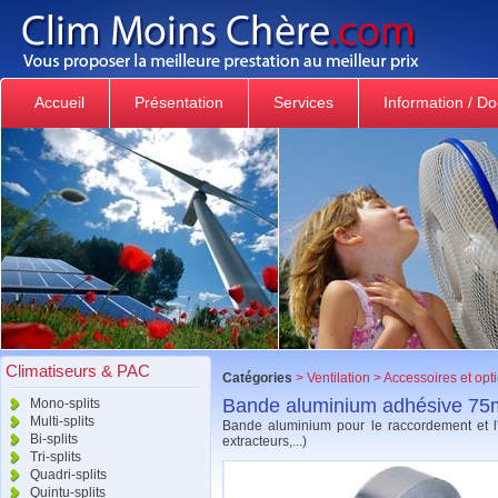
Accueil
Présentation
Services
Information / D
Climatiseurs & PAC
Catégories
>
Ventilation
>
Accessoires et opt
Bande aluminium adhésive 
Mono-splits
Multi-splits
Bande aluminium pour le raccordement et l'
Bi-splits
extracteurs,...)
Tri-splits
Quadri-splits
Quintu-splits