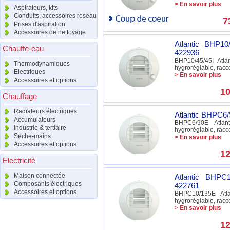
> En savoir plus
Aspirateurs, kits
Conduits, accessoires reseau
7
Prises d'aspiration
Accessoires de nettoyage
Atlantic BHP10
Chauffe-eau
422936
BHP10/45/45I Atla
Thermodynamiques
hygroréglable, ra
Electriques
> En savoir plus
Accessoires et options
10
Chauffage
Radiateurs électriques
Atlantic BHPC6/
Accumulateurs
BHPC6/90E Atlant
Industrie & tertiaire
hygroréglable, ra
Sèche-mains
> En savoir plus
Accessoires et options
12
Electricité
Maison connectée
Atlantic BHPC1
Composants électriques
422761
Accessoires et options
BHPC10/135E Atla
hygroréglable, ra
> En savoir plus
12