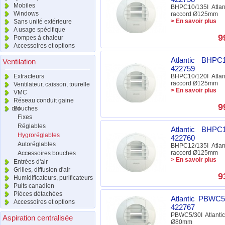
Mobiles
BHPC10/135I Atlant
Windows
raccord Ø125mm
> En savoir plus
Sans unité extérieure
A usage spécifique
9
Pompes à chaleur
Accessoires et options
Atlantic BHPC1
Ventilation
422759
Extracteurs
BHPC10/120I Atlant
raccord Ø125mm
Ventilateur, caisson, tourelle
> En savoir plus
VMC
Réseau conduit gaine
9
raccord
Bouches
Fixes
Réglables
Atlantic BHPC1
Hygroréglables
422760
Autoréglables
BHPC12/135I Atlant
raccord Ø125mm
Accessoires bouches
> En savoir plus
Entrées d'air
Grilles, diffusion d'air
9
Humidificateurs, purificateurs
Puits canadien
Pièces détachées
Atlantic PBWC5
Accessoires et options
422767
PBWC5/30I Atlantic
Aspiration centralisée
Ø80mm