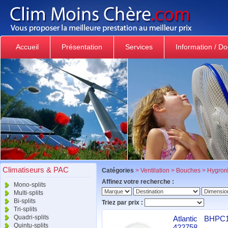
Accueil
Présentation
Services
Information / D
Climatiseurs & PAC
Catégories
>
Ventilation
>
Bouches
>
Hygror
Affinez votre recherche :
Mono-splits
Multi-splits
Bi-splits
Triez par prix :
Tri-splits
Quadri-splits
Atlantic BHPC1
Quintu-splits
422758