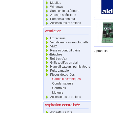
Mobiles
Windows
Sans unité extérieure
A usage spécifique
Pompes à chaleur
Accessoires et options
Ventilation
Extracteurs
Ventilateur, caisson, tourelle
VMC
Réseau conduit gaine
2 produits
raccord
Bouches
Entrées d'air
Grilles, diffusion d'air
Humidificateurs, purificateurs
Puits canadien
Pièces détachées
Cartes électroniques
Condensateurs
Courroies
Moteurs
Accessoires et options
Aspiration centralisée
Aspirateurs, kits