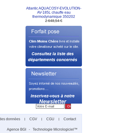
Atlantic AQUACOSY-EVOLUTION-
AV-185L chauffe eau
thermodynamique 350202
2 648,54 €
 des données
CGV
CGU
Contact
Agence BGI
Technologie Micrologiciel™
-