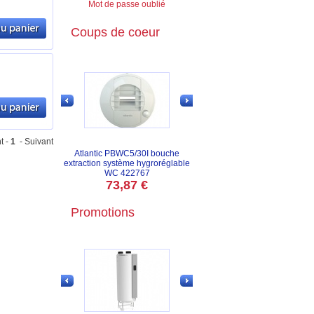
Mot de passe oublié
Coups de coeur
t -
1
- Suivant
Atlantic PBWC5/30I bouche
extraction système hygroréglable
WC 422767
73,87 €
Promotions