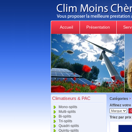
Accueil
Présentation
Serv
Climatiseurs & PAC
Catégories
>
Affinez votre
Mono-splits
Multi-splits
Bi-splits
Triez par prix 
Tri-splits
Quadri-splits
Quintu-splits