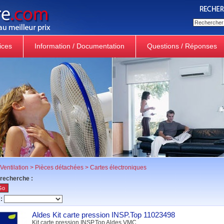
ices
Information / Documentation
Questions / Réponses
Ventilation
>
Pièces détachées
>
Cartes électroniques
 recherche :
:
Aldes Kit carte pression INSP.Top 11023498
Kit carte pression INSP.Top Aldes VMC