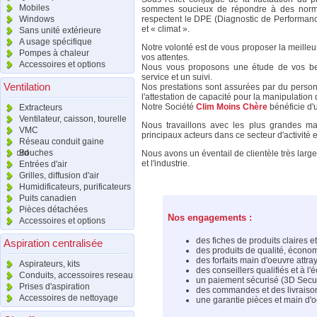
Mobiles
sommes soucieux de répondre à des normes
Windows
respectent le DPE (Diagnostic de Performanc
et « climat ».
Sans unité extérieure
A usage spécifique
Notre volonté est de vous proposer la meilleur
Pompes à chaleur
vos attentes.
Accessoires et options
Nous vous proposons une étude de vos bes
service et un suivi.
Ventilation
Nos prestations sont assurées par du personne
l'attestation de capacité pour la manipulation 
Notre Société
Clim Moins Chère
bénéficie d'
Extracteurs
Ventilateur, caisson, tourelle
Nous travaillons avec les plus grandes 
VMC
principaux acteurs dans ce secteur d'activité e
Réseau conduit gaine
raccord
Bouches
Nous avons un éventail de clientèle très large
et l'industrie.
Entrées d'air
Grilles, diffusion d'air
Humidificateurs, purificateurs
Puits canadien
Pièces détachées
Nos engagements :
Accessoires et options
des fiches de produits claires et
Aspiration centralisée
des produits de qualité, écono
des forfaits main d'oeuvre attra
Aspirateurs, kits
des conseillers qualifiés et à l'
Conduits, accessoires reseau
un paiement sécurisé (3D Secu
Prises d'aspiration
des commandes et des livraison
Accessoires de nettoyage
une garantie pièces et main d'o