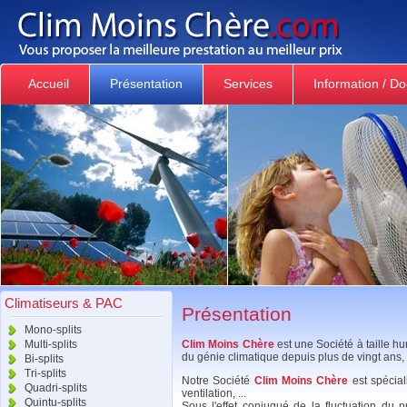
Accueil
Présentation
Services
Information / D
Climatiseurs & PAC
Présentation
Mono-splits
Multi-splits
Clim Moins Chère
est une Société à taille 
du génie climatique depuis plus de vingt ans, 
Bi-splits
Tri-splits
Notre Société
Clim Moins Chère
est spécial
Quadri-splits
ventilation, ...
Quintu-splits
Sous l'effet conjugué de la fluctuation du 