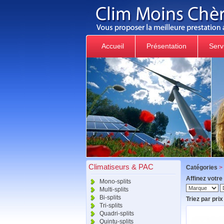
Accueil
Présentation
Serv
Climatiseurs & PAC
Catégories
>
Affinez votre
Mono-splits
Multi-splits
Bi-splits
Triez par prix 
Tri-splits
Quadri-splits
Quintu-splits