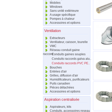
Mobiles
Windows
Sans unité extérieure
A usage spécifique
Pompes à chaleur
Accessoires et options
Ventilation
Extracteurs
Ventilateur, caisson, tourelle
VMC
Réseau conduit gaine
raccord
Conduits gaines souples
Conduits raccords galva alu..
Conduits raccords PVC PE..
Bouches
Entrées d'air
Grilles, diffusion d'air
Humidificateurs, purificateurs
Puits canadien
Pièces détachées
Accessoires et options
Aspiration centralisée
Aspirateurs, kits
Conduits, accessoires reseau