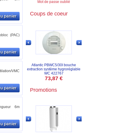
Mot de passe oublié
Coups de coeur
obloc (PAC)
Atlantic PBWC5/30I bouche
extraction système hygroréglable
tilation/VMC
WC 422767
73,87 €
Promotions
ongueur 6m