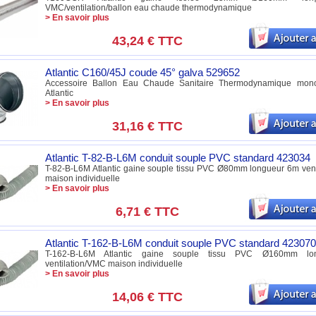
VMC/ventilation/ballon eau chaude thermodynamique
> En savoir plus
43,24 €
TTC
Atlantic C160/45J coude 45° galva 529652
Accessoire Ballon Eau Chaude Sanitaire Thermodynamique mon
Atlantic
> En savoir plus
31,16 €
TTC
Atlantic T-82-B-L6M conduit souple PVC standard 423034
T-82-B-L6M Atlantic gaine souple tissu PVC Ø80mm longueur 6m ven
maison individuelle
> En savoir plus
6,71 €
TTC
Atlantic T-162-B-L6M conduit souple PVC standard 423070
T-162-B-L6M Atlantic gaine souple tissu PVC Ø160mm l
ventilation/VMC maison individuelle
> En savoir plus
14,06 €
TTC