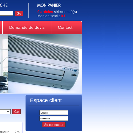
0 articles
sélectionné(s)
Montant total :
0 €
Demande de devis
Contact
Espace client
gueur 2m