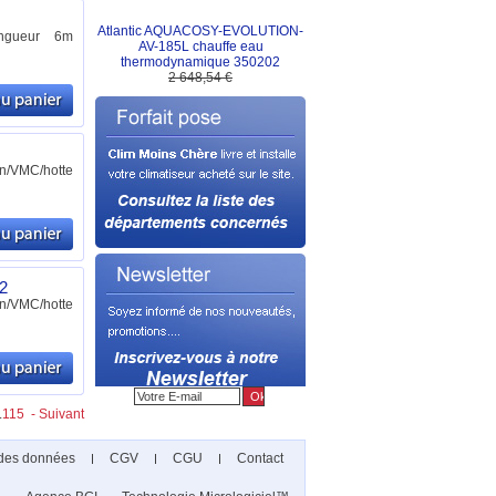
Atlantic AQUACOSY-EVOLUTION-
ongueur 6m
AV-185L chauffe eau
thermodynamique 350202
2 648,54 €
n/VMC/hotte
92
n/VMC/hotte
.
115
- Suivant
 des données
CGV
CGU
Contact