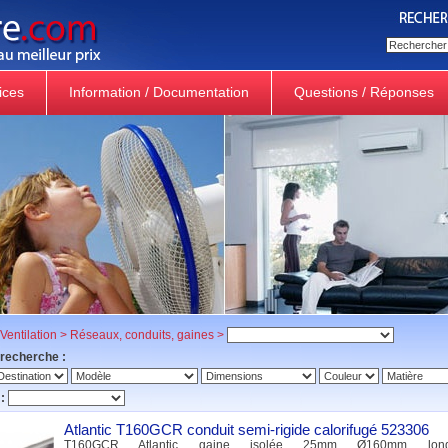
ices
Information / Documentation
Questions / Réponses
Ventilation
>
Réseaux, conduits, gaines
>
 recherche :
:
Atlantic T160GCR conduit semi-rigide calorifugé 523306
T160GCR Atlantic gaine isolée 25mm Ø160mm lon