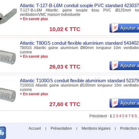
Atlantic T-127-B-L6M conduit souple PVC standard 423037
T-127-B-L6M Atlantic gaine souple tissu PVC Ø125mm l
ventilation/VMC maison individuelle
> En savoir plus
10,02 €
TTC
Atlantic T80GS conduit flexible aluminium standard 543402
T80GS Atlantic gaine aluminium Ø80mm longueur 10m ventilatio
cuisine
> En savoir plus
26,03 €
TTC
Atlantic T100GS conduit flexible aluminium standard 5237
T100GS Atlantic gaine aluminium Ø100mm longueur 10m ventilatio
cuisine
> En savoir plus
27,60 €
TTC
Précédent -
1
2
3
4
5
6
7
8
9
..
Accueil
Présentation
Mentions légales
Protection