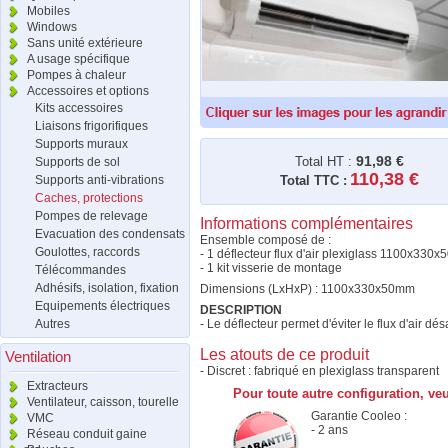
Mobiles
Windows
Sans unité extérieure
A usage spécifique
Pompes à chaleur
Accessoires et options
Kits accessoires
Liaisons frigorifiques
Supports muraux
91,98 €
Total HT :
Supports de sol
110,38 €
Supports anti-vibrations
Total TTC :
Caches, protections
Pompes de relevage
Informations complémentaires
Evacuation des condensats
Ensemble composé de :
Goulottes, raccords
- 1 déflecteur flux d'air plexiglass 1100x33
- 1 kit visserie de montage
Télécommandes
Adhésifs, isolation, fixation
Dimensions (LxHxP) : 1100x330x50mm
Equipements électriques
DESCRIPTION
Autres
- Le déflecteur permet d'éviter le flux d'air dé
Les atouts de ce produit
Ventilation
- Discret : fabriqué en plexiglass transparent
Extracteurs
Pour toute autre configuration, ve
Ventilateur, caisson, tourelle
Garantie Cooleo :
VMC
- 2 ans
Réseau conduit gaine