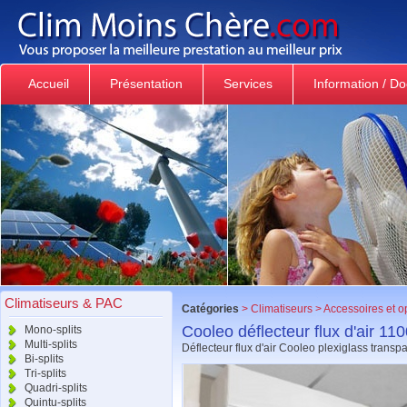
Accueil
Présentation
Services
Information / D
Climatiseurs & PAC
Catégories
>
Climatiseurs
>
Accessoires et o
Cooleo déflecteur flux d'air 1
Mono-splits
Multi-splits
Déflecteur flux d'air Cooleo plexiglass tran
Bi-splits
Tri-splits
Quadri-splits
Quintu-splits