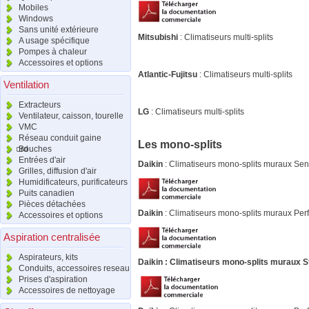
Mobiles
Windows
Sans unité extérieure
Mitsubishi
: Climatiseurs multi-splits
A usage spécifique
Pompes à chaleur
Accessoires et options
Atlantic-Fujitsu
: Climatiseurs multi-splits
Ventilation
Extracteurs
LG
: Climatiseurs multi
Ventilateur, caisson, tourelle
VMC
Réseau conduit gaine
Les mono-splits
raccord
Bouches
Entrées d'air
Daikin
: Climatiseurs mono-splits muraux Sen
Grilles, diffusion d'air
Humidificateurs, purificateurs
Puits canadien
Pièces détachées
Daikin
: Climatiseurs mono-splits muraux Per
Accessoires et options
Aspiration centralisée
Aspirateurs, kits
Daikin
: Climatiseurs mono-splits muraux S
Conduits, accessoires reseau
Prises d'aspiration
Accessoires de nettoyage