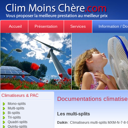
Accueil
Présentation
Services
Information / D
Climatiseurs & PAC
Documentations climatis
Mono-splits
Multi-splits
Bi-splits
Les multi-splits
Tri-splits
Quadri-splits
Daikin
: Climatiseurs multi-splits MXM-N-7-8-
Quintu-splits