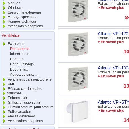
Mobiles
Extracteur d'air pe
Windows
> En savoir plus
Sans unité extérieure
8
A usage spécifique
Pompes à chaleur
Accessoires et options
Atlantic VPI-120
Ventilation
Extracteur d'air pe
> En savoir plus
Extracteurs
Permanents
10
Intermittents
Conduits
Conduits longs
Atlantic VPI-10
Double flux
Extracteur d'air pe
Autres, cuisine, ...
> En savoir plus
Ventilateur, caisson, tourelle
VMC
13
Réseau conduit gaine
raccord
Bouches
Entrées d'air
Atlantic VPI-ST
Grilles, diffusion d'air
Extracteur d'air pe
Humidificateurs, purificateurs
> En savoir plus
Puits canadien
Pièces détachées
14
Accessoires et options