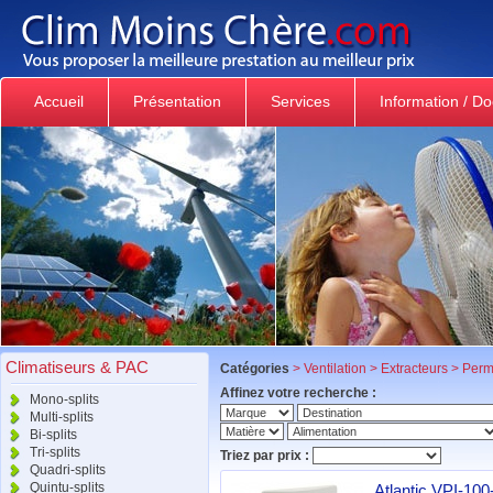
Accueil
Présentation
Services
Information / D
Climatiseurs & PAC
Catégories
>
Ventilation
>
Extracteurs
>
Perm
Affinez votre recherche :
Mono-splits
Multi-splits
Bi-splits
Tri-splits
Triez par prix :
Quadri-splits
Quintu-splits
Atlantic VPI-100