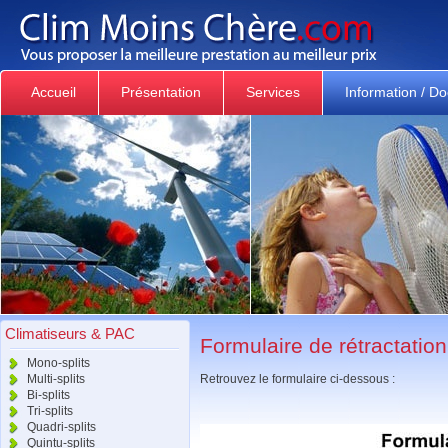
Accueil
Présentation
Services
Information / D
Climatiseurs & PAC
Formulaire de rétractation
Mono-splits
Multi-splits
Retrouvez le formulaire ci-dessous :
Bi-splits
Tri-splits
Quadri-splits
Quintu-splits