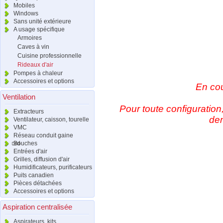
Mobiles
Windows
Sans unité extérieure
A usage spécifique
Armoires
Caves à vin
Cuisine professionnelle
Rideaux d'air
Pompes à chaleur
Accessoires et options
En cou
Ventilation
Pour toute configuration
Extracteurs
de
Ventilateur, caisson, tourelle
VMC
Réseau conduit gaine
raccord
Bouches
Entrées d'air
Grilles, diffusion d'air
Humidificateurs, purificateurs
Puits canadien
Pièces détachées
Accessoires et options
Aspiration centralisée
Aspirateurs, kits