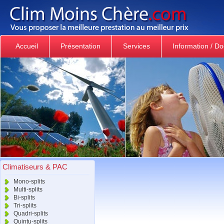
Accueil
Présentation
Services
Information / D
Climatiseurs & PAC
Mono-splits
Multi-splits
Bi-splits
Tri-splits
Quadri-splits
Quintu-splits