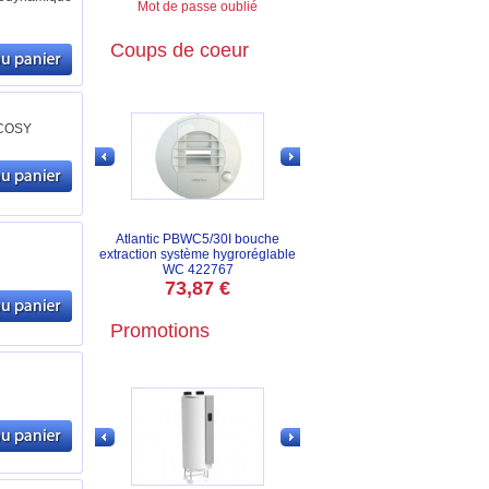
Mot de passe oublié
Coups de coeur
ACOSY
Atlantic PBWC5/30I bouche
extraction système hygroréglable
WC 422767
73,87 €
Promotions