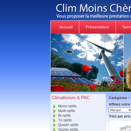
Accueil
Présentation
Serv
Climatiseurs & PAC
Catégories
>
Affinez votre
Mono-splits
Multi-splits
Bi-splits
Triez par prix 
Tri-splits
Quadri-splits
Quintu-splits