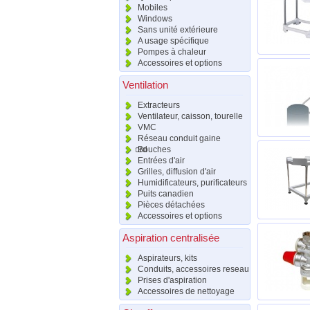
Mobiles
Windows
Sans unité extérieure
A usage spécifique
Pompes à chaleur
Accessoires et options
Ventilation
Extracteurs
Ventilateur, caisson, tourelle
VMC
Réseau conduit gaine
raccord
Bouches
Entrées d'air
Grilles, diffusion d'air
Humidificateurs, purificateurs
Puits canadien
Pièces détachées
Accessoires et options
Aspiration centralisée
Aspirateurs, kits
Conduits, accessoires reseau
Prises d'aspiration
Accessoires de nettoyage