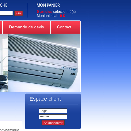
0 articles
sélectionné(s)
Montant total :
0 €
Demande de devis
Contact
Espace client
odynamique