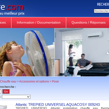
ices
Information / Documentation
Questions / Réponses
Chauffe eau
>
Accessoires et options
>
Pose
 recherche :
:
Atlantic TREPIED UNIVERSEL AQUACOSY 009243
TREPIED UNIVERSEL Atlantic installation chauffe eau therm