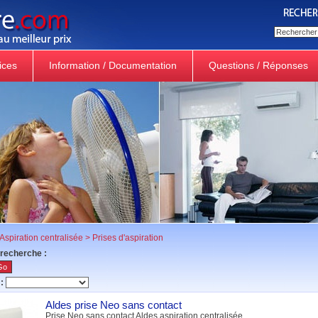
ices
Information / Documentation
Questions / Réponses
Aspiration centralisée
>
Prises d'aspiration
 recherche :
:
Aldes prise Neo sans contact
Prise Neo sans contact Aldes aspiration centralisée