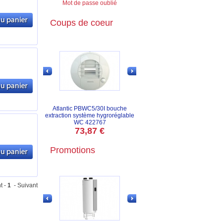
Mot de passe oublié
Coups de coeur
Atlantic PBWC5/30I bouche
extraction système hygroréglable
WC 422767
73,87 €
Promotions
t -
1
- Suivant