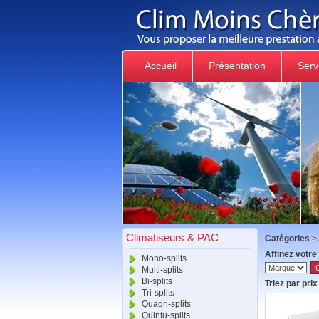
Accueil
Présentation
Serv
Climatiseurs & PAC
Catégories
>
Affinez votre
Mono-splits
Multi-splits
Bi-splits
Triez par prix 
Tri-splits
Quadri-splits
Quintu-splits