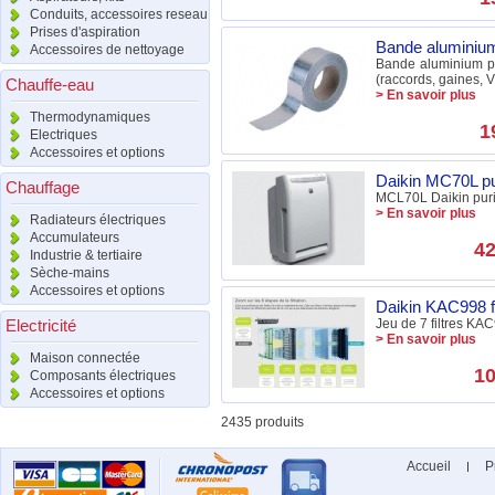
Conduits, accessoires reseau
Prises d'aspiration
Bande alumini
Accessoires de nettoyage
Bande aluminium pou
(raccords, gaines, V
Chauffe-eau
> En savoir plus
Thermodynamiques
1
Electriques
Accessoires et options
Daikin MC70L pur
Chauffage
MCL70L Daikin purif
> En savoir plus
Radiateurs électriques
Accumulateurs
42
Industrie & tertiaire
Sèche-mains
Accessoires et options
Daikin KAC998 fi
Electricité
Jeu de 7 filtres KA
> En savoir plus
Maison connectée
10
Composants électriques
Accessoires et options
2435 produits
Accueil
P