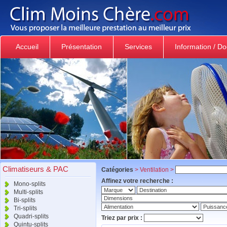
Accueil
Présentation
Services
Information / D
Climatiseurs & PAC
Catégories
>
Ventilation
>
Affinez votre recherche :
Mono-splits
Multi-splits
Bi-splits
Tri-splits
Quadri-splits
Triez par prix :
Quintu-splits