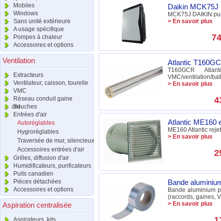
Mobiles
Daikin MCK75J Pu
Windows
MCK75J DAIKIN purif
Sans unité extérieure
> En savoir plus
A usage spécifique
74
Pompes à chaleur
Accessoires et options
Ventilation
Atlantic T160GC
T160GCR Atla
Extracteurs
VMC/ventilation/ba
Ventilateur, caisson, tourelle
> En savoir plus
VMC
Réseau conduit gaine
4
raccord
Bouches
Entrées d'air
Atlantic ME160 e
Autoréglables
ME160 Atlantic rej
Hygroréglables
> En savoir plus
Traversée de mur, silencieux
Accessoires entrées d'air
2
Grilles, diffusion d'air
Humidificateurs, purificateurs
Puits canadien
Pièces détachées
Bande alumini
Accessoires et options
Bande aluminium pou
(raccords, gaines, V
> En savoir plus
Aspiration centralisée
1
Aspirateurs, kits