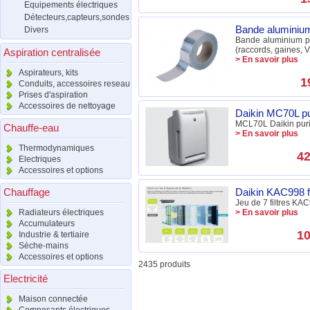
Equipements électriques
Détecteurs,capteurs,sondes
Bande alumini
Divers
Bande aluminium pou
(raccords, gaines, V
Aspiration centralisée
> En savoir plus
Aspirateurs, kits
1
Conduits, accessoires reseau
Prises d'aspiration
Accessoires de nettoyage
Daikin MC70L pur
MCL70L Daikin purif
Chauffe-eau
> En savoir plus
Thermodynamiques
42
Electriques
Accessoires et options
Chauffage
Daikin KAC998 fi
Jeu de 7 filtres KA
Radiateurs électriques
> En savoir plus
Accumulateurs
10
Industrie & tertiaire
Sèche-mains
Accessoires et options
2435 produits
Electricité
Maison connectée