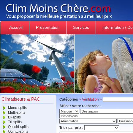
Accueil
Présentation
Services
Information / D
Climatiseurs & PAC
Catégories
>
Ventilation
>
Affinez votre recherche :
Mono-splits
Multi-splits
Bi-splits
Tri-splits
Quadri-splits
Triez par prix :
Quintu-splits