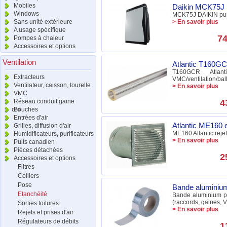
Mobiles
Daikin MCK75J Pu
Windows
MCK75J DAIKIN purif
Sans unité extérieure
> En savoir plus
A usage spécifique
74
Pompes à chaleur
Accessoires et options
Ventilation
Atlantic T160GC
T160GCR Atla
Extracteurs
VMC/ventilation/ba
Ventilateur, caisson, tourelle
> En savoir plus
VMC
Réseau conduit gaine
4
raccord
Bouches
Entrées d'air
Atlantic ME160 e
Grilles, diffusion d'air
ME160 Atlantic rej
Humidificateurs, purificateurs
> En savoir plus
Puits canadien
Pièces détachées
2
Accessoires et options
Filtres
Colliers
Pose
Bande alumini
Etanchéité
Bande aluminium pou
(raccords, gaines, V
Sorties toitures
> En savoir plus
Rejets et prises d'air
Régulateurs de débits
1